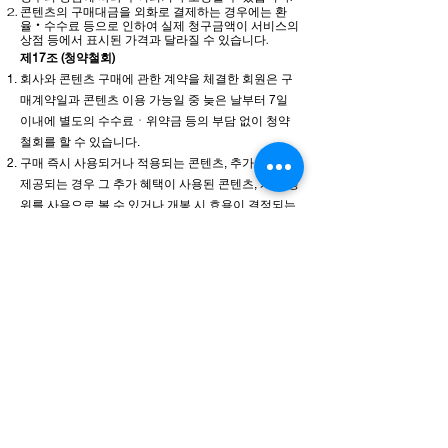
콘텐츠의 구매대금을 외화로 결제하는 경우에는 환
율‧수수료 등으로 인하여 실제 청구금액이 서비스의
상점 등에서 표시된 가격과 달라질 수 있습니다.
제17조 (청약철회)
회사와 콘텐츠 구매에 관한 계약을 체결한 회원은 구
매계약일과 콘텐츠 이용 가능일 중 늦은 날부터 7일
이내에 별도의 수수료ㆍ위약금 등의 부담 없이 청약
철회를 할 수 있습니다.
구매 즉시 사용되거나 적용되는 콘텐츠, 추가 혜택이
제공되는 경우 그 추가 혜택이 사용된 콘텐츠, 개봉 행
위를 사용으로 볼 수 있거나 개봉 시 효용이 결정되는
콘텐츠의 개봉 행위가 있는 경우에는 청약철회가 제
한됩니다.
회원이 구매한 유료 콘텐츠의 내용이 표시ㆍ광고의
내용과 다르거나 계약 내용과 다르게 이행된 경우에
회원은 해당 콘텐츠의 구매일 또는 이용 가능일로부
터 3개월 이내, 그 사실을 안 날 또는 알 수 있었던 날
부터 30일 이내에 청약철회를 할 수 있습니다.
미성년자가 법정대리인의 동의 없이 콘텐츠 구매계약
을 체결한 때에는 미성년자 본인 또는 법정대리인은
회사에 그 계약을 취소할 수 있습니다.
콘텐츠 구매계약의 당사자가 미성년자인지 여부는 결