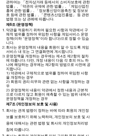
관하여는 「전자상거래 등에서의 소비자보호에 관한
법률」, 「약관의 규제에 관한 법률」, 「게임산업진
흥에 관한 법률」, 「정보통신망이용촉진 및 정보보
호 등에 관한 법률」, 「콘텐츠산업진흥법」 등 관련
법령 또는 상 관례에 따릅니다.
제6조 (운영정책)
약관을 적용하기 위하여 필요한 사항과 약관에서 구
체적 범위를 정하여 위임한 사항을 게임서비스 운영
정책(이하 “운영정책”이라 합니다)으로 정할 수 있습
니다.
회사는 운영정책의 내용을 회원이 알 수 있도록 게임
서비스 내 또는 그 연결화면에 게시합니다.
운영정책을 개정하는 경우에는 제4조 제2항의 절차
에 따릅니다. 다만, 개정 내용이 다음 각 호의 어느 하
나에 해당하는 경우에는 제2항의 방법으로 사전에 공
지합니다.
1) 약관에서 구체적으로 범위를 정하여 위임한 사항
을 개정하는 경우
2) 회원의 권리·의무와 관련 없는 사항을 개정하는 경
우
2) 운영정책의 내용이 약관에서 정한 내용과 근본적
으로 다르지 않고 회원이 예측할 수 있는 범위 내에서
운영정책을 개정하는 경우
제7조 (개인정보의 보호 및 사용)
회사는 관계 법령이 정하는 바에 따라 회원의 개인정
보를 보호하기 위해 노력하며, 개인정보의 보호 및 사
용에 대해서는 관련 법령 및 회사의 개인정보처리방
침에 따릅니다.
회사는 회원의 개인정보를 미리 고지한 목적 외에 사